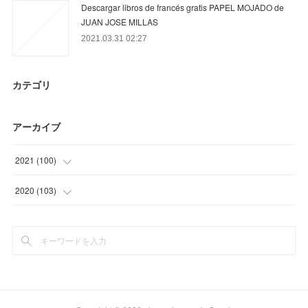
Descargar libros de francés gratis PAPEL MOJADO de
JUAN JOSE MILLAS
2021.03.31 02:27
カテゴリ
アーカイブ
2021
(
100
)
(
3
)
2020
(
103
)
(
40
)
(
12
)
(
33
)
(
40
)
(
24
)
(
24
)
(
27
)