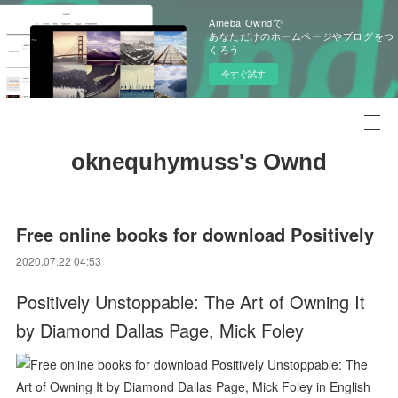
Ameba Owndで
あなただけのホームページやブログをつ
くろう
今すぐ試す
oknequhymuss's Ownd
Free online books for download Positively
2020.07.22 04:53
Positively Unstoppable: The Art of Owning It
by Diamond Dallas Page, Mick Foley